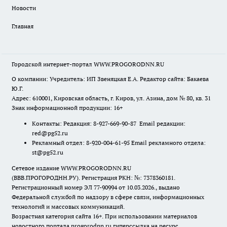
Новости
Главная
Городской интернет-портал WWW.PROGORODNN.RU
О компании: Учредитель: ИП Звеняцкая Е.А. Редактор сайта: Бакаева
Ю.Г.
Адрес: 610001, Кировская область, г. Киров, ул. Азина, дом № 80, кв. 31
Знак информационной продукции: 16+
Контакты: Редакция: 8-927-669-90-87 Email редакции:
red@pg52.ru
Рекламный отдел: 8-920-004-61-95 Email рекламного отдела:
st@pg52.ru
Сетевое издание WWW.PROGORODNN.RU
(ВВВ.ПРОГОРОДНН.РУ). Регистрация РКН: №: 7378360181.
Регистрационный номер ЭЛ 77-90994 от 10.03.2026., выдано
Федеральной службой по надзору в сфере связи, информационных
технологий и массовых коммуникаций.
Возрастная категория сайта 16+. При использовании материалов
новостного портала progorodnn.ru гиперссылка на ресурс