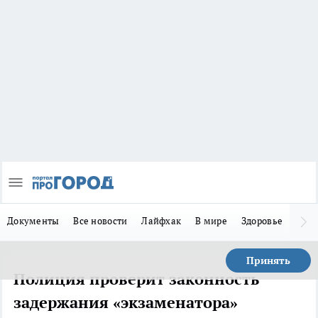
Документы
Все новости
Лайфхак
В мире
Здоровье
Зака
Принять
Полиция проверит законность
задержания «экзаменатора»