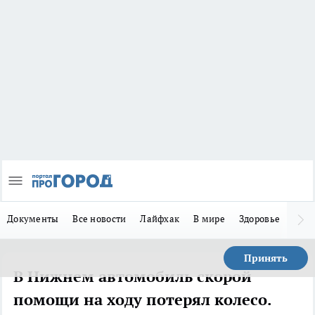
Документы
Все новости
Лайфхак
В мире
Здоровье
Зака
Принять
В Нижнем автомобиль скорой
помощи на ходу потерял колесо.