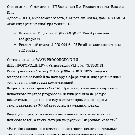
О компании: Учредитель: ИП Звеняцкая Е.А. Редактор сайта: Бакаева
Ю.Г.
Адрес: 610001, Кировская область, г. Киров, ул. Азина, дом № 80, кв. 31
Знак информационной продукции: 16+
Контакты: Редакция: 8-927-669-90-87 Email редакции:
red@pg52.ru
Рекламный отдел: 8-920-004-61-95 Email рекламного отдела:
st@pg52.ru
Сетевое издание WWW.PROGORODNN.RU
(ВВВ.ПРОГОРОДНН.РУ). Регистрация РКН: №: 7378360181.
Регистрационный номер ЭЛ 77-90994 от 10.03.2026., выдано
Федеральной службой по надзору в сфере связи, информационных
технологий и массовых коммуникаций.
Возрастная категория сайта 16+. При использовании материалов
новостного портала progorodnn.ru гиперссылка на ресурс
обязательна
,
в противном случае будут применены нормы
законодательства РФ об авторских и смежных правах.
Редакция портала не несет ответственности за комментарии
пользователей, а также материалы рубрики "народные новости".
«На информационном ресурсе применяются рекомендательные
технологии (информационные технологии предоставления