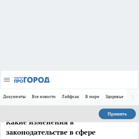
Документы
Все новости
Лайфхак
В мире
Здоровье
Зака
Принять
Какие изменения в
законодательстве в сфере