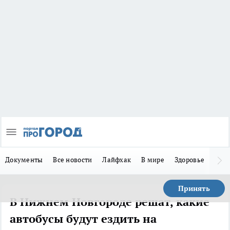
Документы
Все новости
Лайфхак
В мире
Здоровье
Зака
Принять
В Нижнем Новгороде решат, какие
автобусы будут ездить на