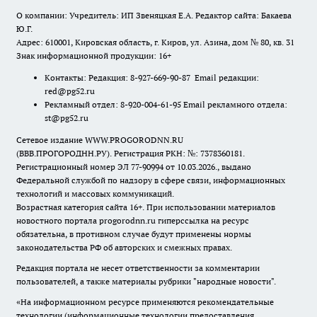
О компании: Учредитель: ИП Звеняцкая Е.А. Редактор сайта: Бакаева
Ю.Г.
Адрес: 610001, Кировская область, г. Киров, ул. Азина, дом № 80, кв. 31
Знак информационной продукции: 16+
Контакты: Редакция: 8-927-669-90-87 Email редакции:
red@pg52.ru
Рекламный отдел: 8-920-004-61-95 Email рекламного отдела:
st@pg52.ru
Сетевое издание WWW.PROGORODNN.RU
(ВВВ.ПРОГОРОДНН.РУ). Регистрация РКН: №: 7378360181.
Регистрационный номер ЭЛ 77-90994 от 10.03.2026., выдано
Федеральной службой по надзору в сфере связи, информационных
технологий и массовых коммуникаций.
Возрастная категория сайта 16+. При использовании материалов
новостного портала progorodnn.ru гиперссылка на ресурс
обязательна
,
в противном случае будут применены нормы
законодательства РФ об авторских и смежных правах.
Редакция портала не несет ответственности за комментарии
пользователей, а также материалы рубрики "народные новости".
«На информационном ресурсе применяются рекомендательные
технологии (информационные технологии предоставления