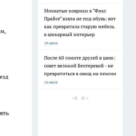
Мохнатые коврики в "Фикс
Прайсе" взяла не под обувь: вот
как превратила старую мебель
м,
в шикарный интерьер
10 июля
После 60 гоните друзей в шею:
совет великой Бехтеревой - не
превратиться в овощ на пенсии
езд
14 июля
Гигант с нежной душой: как
создать белоснежную стену
цветов, от которой
меть
невозможно отвести взгляд
13 июля