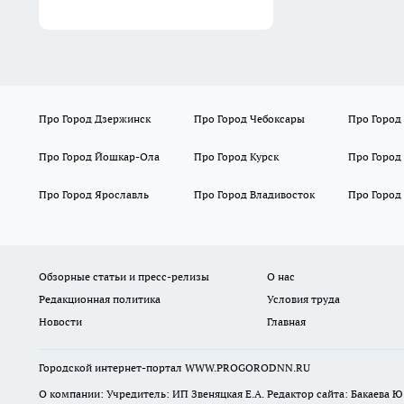
Про Город Дзержинск
Про Город Чебоксары
Про Город
Про Город Йошкар-Ола
Про Город Курск
Про Город
Про Город Ярославль
Про Город Владивосток
Про Город
Обзорные статьи и пресс-релизы
О нас
Редакционная политика
Условия труда
Новости
Главная
Городской интернет-портал WWW.PROGORODNN.RU
О компании: Учредитель: ИП Звеняцкая Е.А. Редактор сайта: Бакаева Ю.