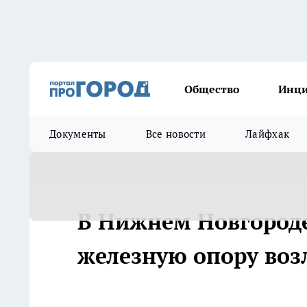
Общество
Инц
Документы
Все новости
Лайфхак
В Нижнем Новгороде
железную опору воз