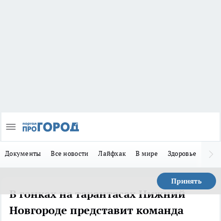
Документы
Все новости
Лайфхак
В мире
Здоровье
Зака
Принять
В гонках на тарантасах Нижний
Новгороде представит команда