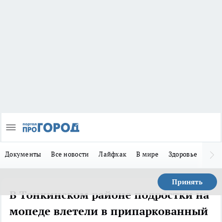
Документы
Все новости
Лайфхак
В мире
Здоровье
Зака
Принять
В Тонкинском районе подростки на
мопеде влетели в припаркованный