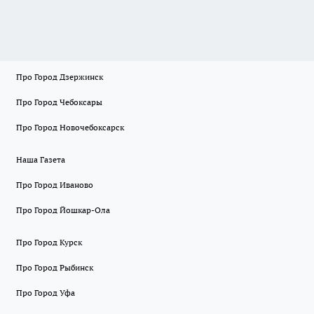
Про Город Дзержинск
Про Город Чебоксары
Про Город Новочебоксарск
Наша Газета
Про Город Иваново
Про Город Йошкар-Ола
Про Город Курск
Про Город Рыбинск
Про Город Уфа