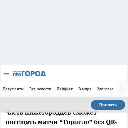
Документы
Все новости
Лайфхак
В мире
Здоровье
Зака
Принять
Часть нижегородцев сможет
посещать матчи “Торпедо” без QR-