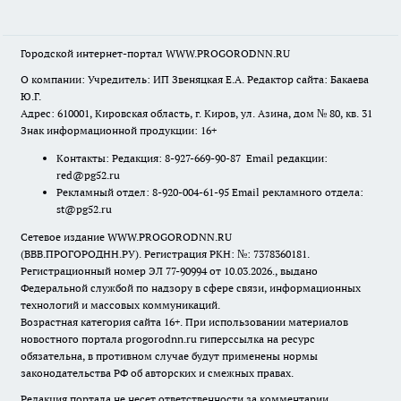
Городской интернет-портал WWW.PROGORODNN.RU
О компании: Учредитель: ИП Звеняцкая Е.А. Редактор сайта: Бакаева
Ю.Г.
Адрес: 610001, Кировская область, г. Киров, ул. Азина, дом № 80, кв. 31
Знак информационной продукции: 16+
Контакты: Редакция: 8-927-669-90-87 Email редакции:
red@pg52.ru
Рекламный отдел: 8-920-004-61-95 Email рекламного отдела:
st@pg52.ru
Сетевое издание WWW.PROGORODNN.RU
(ВВВ.ПРОГОРОДНН.РУ). Регистрация РКН: №: 7378360181.
Регистрационный номер ЭЛ 77-90994 от 10.03.2026., выдано
Федеральной службой по надзору в сфере связи, информационных
технологий и массовых коммуникаций.
Возрастная категория сайта 16+. При использовании материалов
новостного портала progorodnn.ru гиперссылка на ресурс
обязательна
,
в противном случае будут применены нормы
законодательства РФ об авторских и смежных правах.
Редакция портала не несет ответственности за комментарии