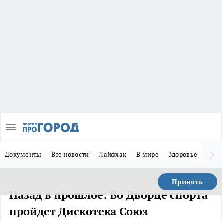
Документы
Все новости
Лайфхак
В мире
Здоровье
Зака
Принять
Назад в прошлое: Во Дворце спорта
пройдет Дискотека Союз