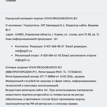
Главная
Городской интернет-портал WWW.PROGORODNN.RU
О компании: Учредитель: ИП Звеняцкая Е.А. Редактор сайта: Бакаева
Ю.Г.
Адрес: 610001, Кировская область, г. Киров, ул. Азина, дом № 80, кв. 31
Знак информационной продукции: 16+
Контакты: Редакция: 8-927-669-90-87 Email редакции:
red@pg52.ru
Рекламный отдел: 8-920-004-61-95 Email рекламного отдела:
st@pg52.ru
Сетевое издание WWW.PROGORODNN.RU
(ВВВ.ПРОГОРОДНН.РУ). Регистрация РКН: №: 7378360181.
Регистрационный номер ЭЛ 77-90994 от 10.03.2026., выдано
Федеральной службой по надзору в сфере связи, информационных
технологий и массовых коммуникаций.
Возрастная категория сайта 16+. При использовании материалов
новостного портала progorodnn.ru гиперссылка на ресурс
обязательна
,
в противном случае будут применены нормы
законодательства РФ об авторских и смежных правах.