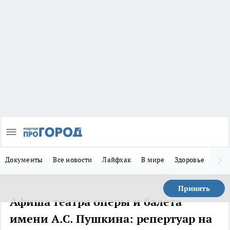
Документы
Все новости
Лайфхак
В мире
Здоровье
Зака
Принять
Афиша театра оперы и балета
имени А.С. Пушкина: репертуар на