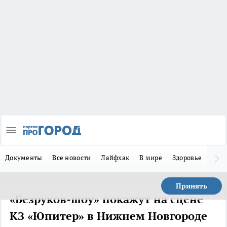
Документы
Все новости
Лайфхак
В мире
Здоровье
Зака
Принять
«Безруков-шоу» покажут на сцене
КЗ «Юпитер» в Нижнем Новгороде