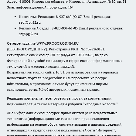
Адрес: 610001, Кировская область, г. Киров, ул. Азина, дом № 80, кв. 31
Знак информационной продукции: 16+
Контакты: Редакция: 8-927-669-90-87 Email редакции:
red@pg52.ru
Рекламный отдел: 8-920-004-61-95 Email рекламного отдела:
st@pg52.ru
Сетевое издание WWW.PROGORODNN.RU
(ВВВ.ПРОГОРОДНН.РУ). Регистрация РКН: №: 7378360181.
Регистрационный номер ЭЛ 77-90994 от 10.03.2026., выдано
Федеральной службой по надзору в сфере связи, информационных
технологий и массовых коммуникаций.
Возрастная категория сайта 16+. При использовании материалов
новостного портала progorodnn.ru гиперссылка на ресурс
обязательна
,
в противном случае будут применены нормы
законодательства РФ об авторских и смежных правах.
Редакция портала не несет ответственности за комментарии
пользователей, а также материалы рубрики "народные новости".
«На информационном ресурсе применяются рекомендательные
технологии (информационные технологии предоставления
информации на основе сбора, систематизации и анализа сведений,
относящихся к предпочтениям пользователей сети "Интернет",
находящихся на территории Российской Федерации)».
Подробнее