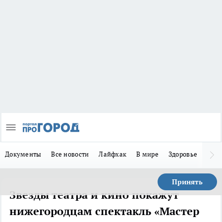
Документы
Все новости
Лайфхак
В мире
Здоровье
Зака
Принять
Звезды театра и кино покажут
нижегородцам спектакль «Мастер