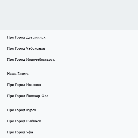
Про Город Дзержинск
Про Город Чебоксары
Про Город Новочебоксарск
Наша Газета
Про Город Иваново
Про Город Йошкар-Ола
Про Город Курск
Про Город Рыбинск
Про Город Уфа