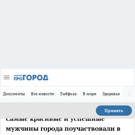
Документы
Все новости
Лайфхак
В мире
Здоровье
Зака
Принять
Самые красивые и успешные
мужчины города поучаствовали в