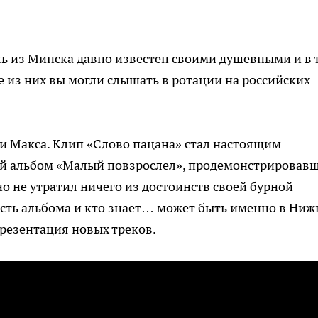
ь из Минска давно известен своими душевными и в 
из них вы могли слышать в ротации на российских
и Макса. Клип «Слово пацана» стал настоящим
вый альбом «Малый повзрослел», продемонстрировав
но не утратил ничего из достоинств своей бурной
асть альбома и кто знает… может быть именно в Ни
резентация новых треков.