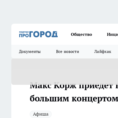
Общество
Инц
Документы
Все новости
Лайфхак
Макс Корж приедет 
большим концерто
Афиша