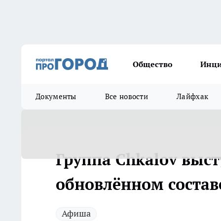
Общество
Инц
Документы
Все новости
Лайфхак
Группа Chkalov выс
обновлённом состав
Афиша