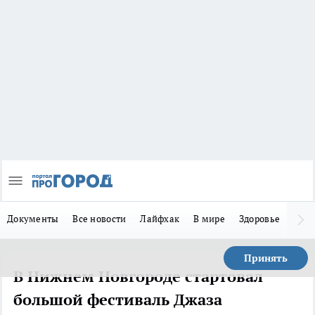
Документы
Все новости
Лайфхак
В мире
Здоровье
Зака
Принять
В Нижнем Новгороде стартовал
большой фестиваль Джаза