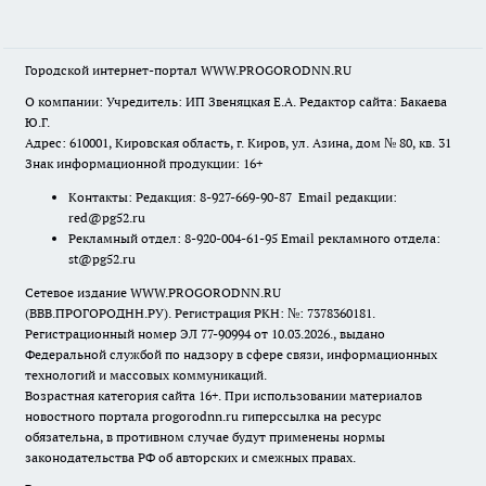
Городской интернет-портал WWW.PROGORODNN.RU
О компании: Учредитель: ИП Звеняцкая Е.А. Редактор сайта: Бакаева
Ю.Г.
Адрес: 610001, Кировская область, г. Киров, ул. Азина, дом № 80, кв. 31
Знак информационной продукции: 16+
Контакты: Редакция: 8-927-669-90-87 Email редакции:
red@pg52.ru
Рекламный отдел: 8-920-004-61-95 Email рекламного отдела:
st@pg52.ru
Сетевое издание WWW.PROGORODNN.RU
(ВВВ.ПРОГОРОДНН.РУ). Регистрация РКН: №: 7378360181.
Регистрационный номер ЭЛ 77-90994 от 10.03.2026., выдано
Федеральной службой по надзору в сфере связи, информационных
технологий и массовых коммуникаций.
Возрастная категория сайта 16+. При использовании материалов
новостного портала progorodnn.ru гиперссылка на ресурс
обязательна
,
в противном случае будут применены нормы
законодательства РФ об авторских и смежных правах.