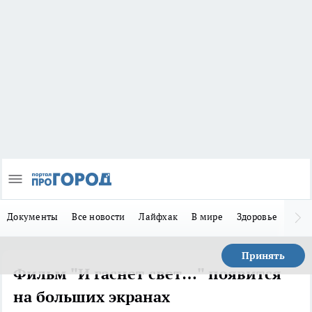
Документы
Все новости
Лайфхак
В мире
Здоровье
Зака
Принять
Фильм "И гаснет свет…" появится
на больших экранах