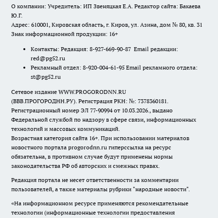
О компании: Учредитель: ИП Звеняцкая Е.А. Редактор сайта: Бакаева
Ю.Г.
Адрес: 610001, Кировская область, г. Киров, ул. Азина, дом № 80, кв. 31
Знак информационной продукции: 16+
Контакты: Редакция: 8-927-669-90-87 Email редакции:
red@pg52.ru
Рекламный отдел: 8-920-004-61-95 Email рекламного отдела:
st@pg52.ru
Сетевое издание WWW.PROGORODNN.RU
(ВВВ.ПРОГОРОДНН.РУ). Регистрация РКН: №: 7378360181.
Регистрационный номер ЭЛ 77-90994 от 10.03.2026., выдано
Федеральной службой по надзору в сфере связи, информационных
технологий и массовых коммуникаций.
Возрастная категория сайта 16+. При использовании материалов
новостного портала progorodnn.ru гиперссылка на ресурс
обязательна
,
в противном случае будут применены нормы
законодательства РФ об авторских и смежных правах.
Редакция портала не несет ответственности за комментарии
пользователей, а также материалы рубрики "народные новости".
«На информационном ресурсе применяются рекомендательные
технологии (информационные технологии предоставления