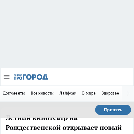
Документы
Все новости
Лайфхак
В мире
Здоровье
Зака
Принять
Летний кинотеатр на
Рождественской открывает новый