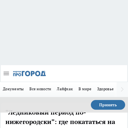
Документы
Все новости
Лайфхак
В мире
Здоровье
Зака
Принять
"Ледниковый период по-
нижегородски": где покататься на