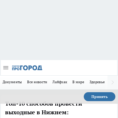
Документы
Все новости
Лайфхак
В мире
Здоровье
Зака
Принять
Топ-10 способов провести
выходные в Нижнем: