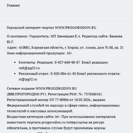
Главная
Городской интернет-портал WWW.PROGORODNN.RU
О компании: Учредитель: ИП Звеняцкая Е.А. Редактор сайта: Бакаева
Ю.Г.
Адрес: 610001, Кировская область, г. Киров, ул. Азина, дом № 80, кв. 31
Знак информационной продукции: 16+
Контакты: Редакция: 8-927-669-90-87 Email редакции:
red@pg52.ru
Рекламный отдел: 8-920-004-61-95 Email рекламного отдела:
st@pg52.ru
Сетевое издание WWW.PROGORODNN.RU
(ВВВ.ПРОГОРОДНН.РУ). Регистрация РКН: №: 7378360181.
Регистрационный номер ЭЛ 77-90994 от 10.03.2026., выдано
Федеральной службой по надзору в сфере связи, информационных
технологий и массовых коммуникаций.
Возрастная категория сайта 16+. При использовании материалов
новостного портала progorodnn.ru гиперссылка на ресурс
обязательна
,
в противном случае будут применены нормы