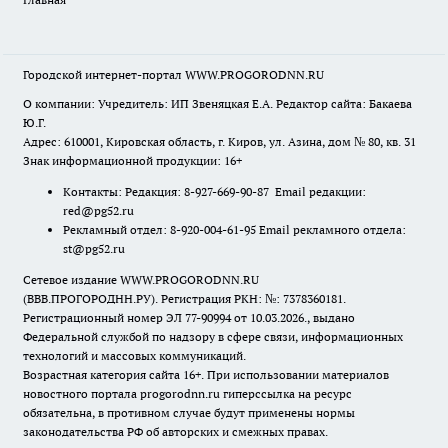
Городской интернет-портал WWW.PROGORODNN.RU
О компании: Учредитель: ИП Звеняцкая Е.А. Редактор сайта: Бакаева
Ю.Г.
Адрес: 610001, Кировская область, г. Киров, ул. Азина, дом № 80, кв. 31
Знак информационной продукции: 16+
Контакты: Редакция: 8-927-669-90-87 Email редакции:
red@pg52.ru
Рекламный отдел: 8-920-004-61-95 Email рекламного отдела:
st@pg52.ru
Сетевое издание WWW.PROGORODNN.RU
(ВВВ.ПРОГОРОДНН.РУ). Регистрация РКН: №: 7378360181.
Регистрационный номер ЭЛ 77-90994 от 10.03.2026., выдано
Федеральной службой по надзору в сфере связи, информационных
технологий и массовых коммуникаций.
Возрастная категория сайта 16+. При использовании материалов
новостного портала progorodnn.ru гиперссылка на ресурс
обязательна
,
в противном случае будут применены нормы
законодательства РФ об авторских и смежных правах.