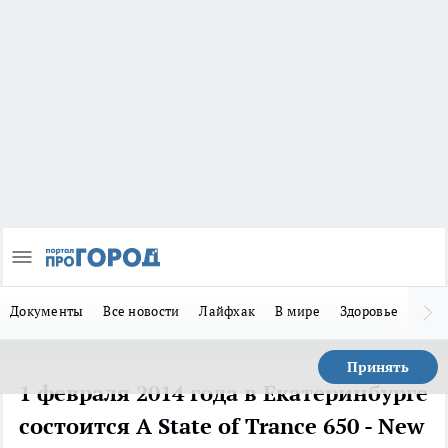
Документы
Все новости
Лайфхак
В мире
Здоровье
Зака
Принять
1 февраля 2014 года в Екатеринбурге
состоится A State of Trance 650 - New