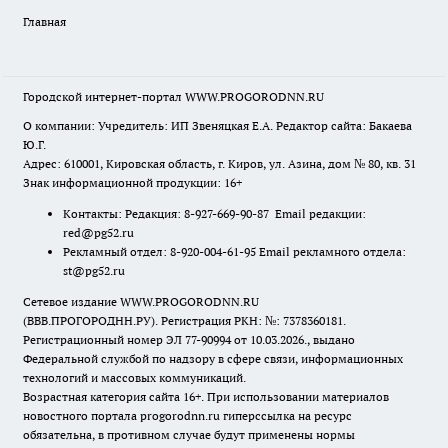
Главная
Городской интернет-портал WWW.PROGORODNN.RU
О компании: Учредитель: ИП Звеняцкая Е.А. Редактор сайта: Бакаева
Ю.Г.
Адрес: 610001, Кировская область, г. Киров, ул. Азина, дом № 80, кв. 31
Знак информационной продукции: 16+
Контакты: Редакция: 8-927-669-90-87 Email редакции:
red@pg52.ru
Рекламный отдел: 8-920-004-61-95 Email рекламного отдела:
st@pg52.ru
Сетевое издание WWW.PROGORODNN.RU
(ВВВ.ПРОГОРОДНН.РУ). Регистрация РКН: №: 7378360181.
Регистрационный номер ЭЛ 77-90994 от 10.03.2026., выдано
Федеральной службой по надзору в сфере связи, информационных
технологий и массовых коммуникаций.
Возрастная категория сайта 16+. При использовании материалов
новостного портала progorodnn.ru гиперссылка на ресурс
обязательна
,
в противном случае будут применены нормы