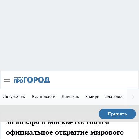
Документы
Все новости
Лайфхак
В мире
Здоровье
Зака
Принять
30 января в Москве состоится
официальное открытие мирового