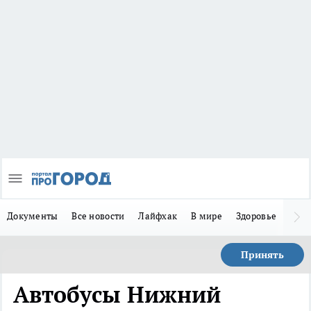
Документы
Все новости
Лайфхак
В мире
Здоровье
Зака
Принять
Автобусы Нижний