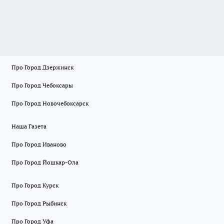
Про Город Дзержинск
Про Город Чебоксары
Про Город Новочебоксарск
Наша Газета
Про Город Иваново
Про Город Йошкар-Ола
Про Город Курск
Про Город Рыбинск
Про Город Уфа