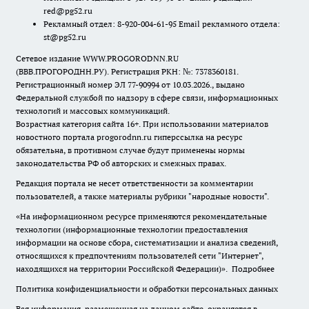
red@pg52.ru
Рекламный отдел: 8-920-004-61-95 Email рекламного отдела:
st@pg52.ru
Сетевое издание WWW.PROGORODNN.RU
(ВВВ.ПРОГОРОДНН.РУ). Регистрация РКН: №: 7378360181.
Регистрационный номер ЭЛ 77-90994 от 10.03.2026., выдано
Федеральной службой по надзору в сфере связи, информационных
технологий и массовых коммуникаций.
Возрастная категория сайта 16+. При использовании материалов
новостного портала progorodnn.ru гиперссылка на ресурс
обязательна
,
в противном случае будут применены нормы
законодательства РФ об авторских и смежных правах.
Редакция портала не несет ответственности за комментарии
пользователей, а также материалы рубрики "народные новости".
«На информационном ресурсе применяются рекомендательные
технологии (информационные технологии предоставления
информации на основе сбора, систематизации и анализа сведений,
относящихся к предпочтениям пользователей сети "Интернет",
находящихся на территории Российской Федерации)».
Подробнее
Политика конфиденциальности и обработки персональных данных
Вся информация, размещенная на данном сайте, охраняется в