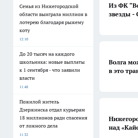
Из ФК "В
Семья из Нижегородской
звезды -
области выиграла миллион в
лотерею благодаря рыжему
коту
12:10
До 20 тысяч на каждого
Волга мо
школьника: новые выплаты
в это тр
к 1 сентября - что заявили
власти
11:48
Пожилой житель
Дзержинска отдал курьерам
18 миллионов ради спасения
Нижегоро
от ложного дела
над «Кай
11:32