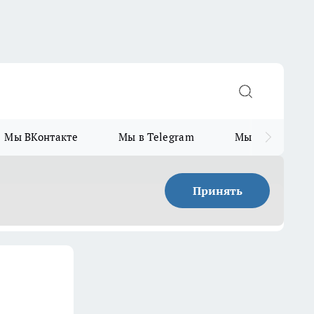
Мы ВКонтакте
Мы в Telegram
Мы в MAX
Принять