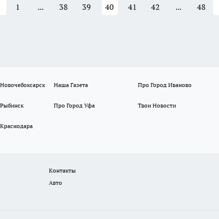
1
...
38
39
40
41
42
...
48
 Новочебоксарск
Наша Газета
Про Город Иваново
 Рыбинск
Про Город Уфа
Твои Новости
 Краснодара
Контакты
Авто