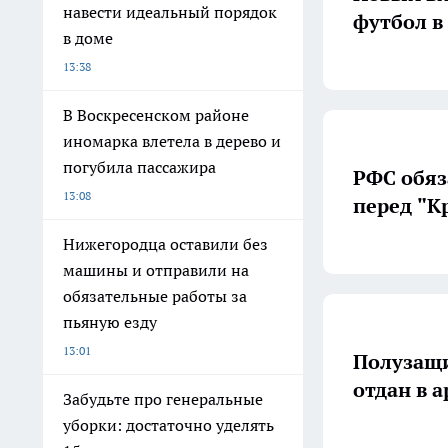
навести идеальный порядок
футбол в
в доме
13:38
В Воскресенском районе
иномарка влетела в дерево и
погубила пассажира
РФС обяз
13:08
перед "К
Нижегородца оставили без
машины и отправили на
обязательные работы за
пьяную езду
13:01
Полузащи
отдан в 
Забудьте про генеральные
уборки: достаточно уделять