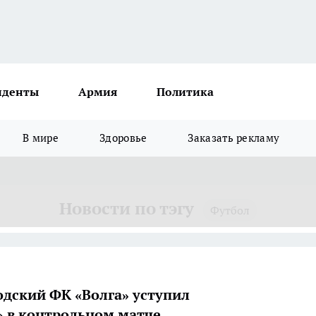
иденты
Армия
Политика
В мире
Здоровье
Заказать рекламу
Новости по тэгу
Футбол
дский ФК «Волга» уступил
 в контрольном матче