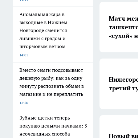
Аномальная жара в
Матч меж
выходные в Нижнем
ташкентс
Новгороде сменится
«сухой» 
ливнями с градом и
штормовым ветром
14:01
Вместо семги подсовывают
дешевую рыбу: как за одну
Нижегоро
минуту распознать обман в
третий т
магазине и не переплатить
13:50
Зубные щетки теперь
покупаю целыми пачками: 3
неочевидных способа
Новый ви