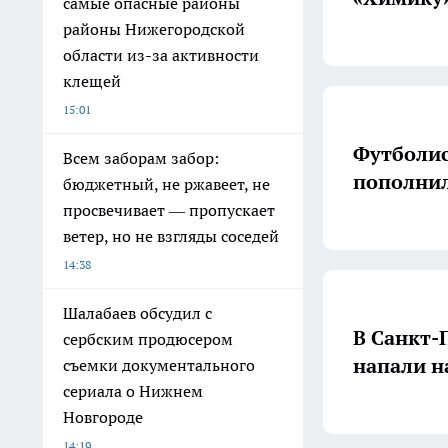
самые опасные районы
районы Нижегородской
области из-за активности
клещей
15:01
Футболи
Всем заборам забор:
пополнил
бюджетный, не ржавеет, не
просвечивает — пропускает
ветер, но не взгляды соседей
14:38
Шалабаев обсудил с
В Санкт-
сербским продюсером
напали н
съемки документального
сериала о Нижнем
Новгороде
14:19