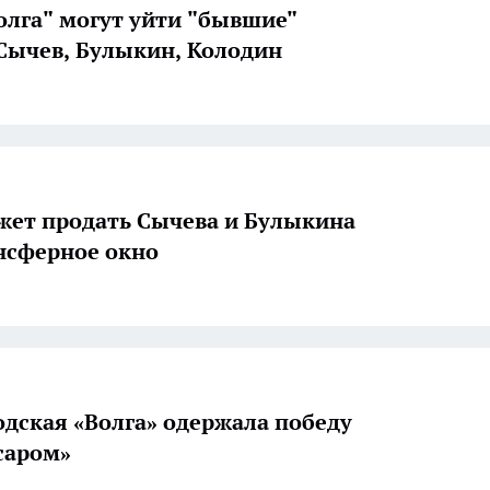
олга" могут уйти "бывшие"
 Сычев, Булыкин, Колодин
жет продать Сычева и Булыкина
ансферное окно
дская «Волга» одержала победу
саром»