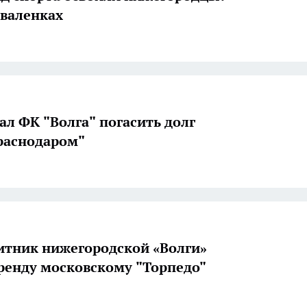
 валенках
ал ФК "Волга" погасить долг
раснодаром"
тник нижегородской «Волги»
аренду московскому "Торпедо"