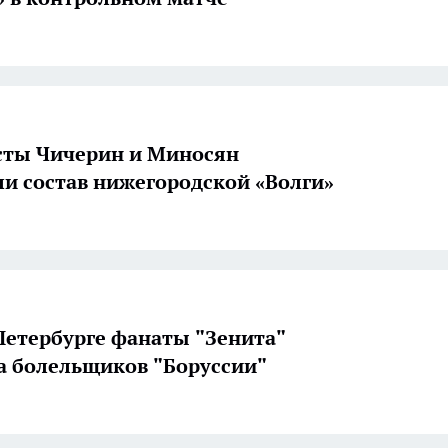
сты Чичерин и Миносян
и состав нижегородской «Волги»
Петербурге фанаты "Зенита"
а болельщиков "Боруссии"