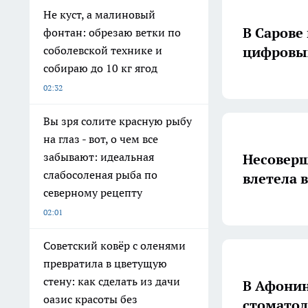
Не куст, а малиновый
В Сарове
фонтан: обрезаю ветки по
цифровых
соболевской технике и
собираю до 10 кг ягод
02:32
Вы зря солите красную рыбу
на глаз - вот, о чем все
забывают: идеальная
Несовер
слабосоленая рыба по
влетела в
северному рецепту
02:01
Советский ковёр с оленями
превратила в цветущую
стену: как сделать из дачи
В Афонин
оазис красоты без
стоматол