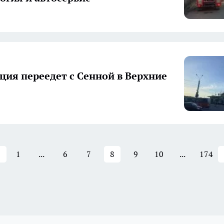
ция переедет с Сенной в Верхние
1
...
6
7
8
9
10
...
174