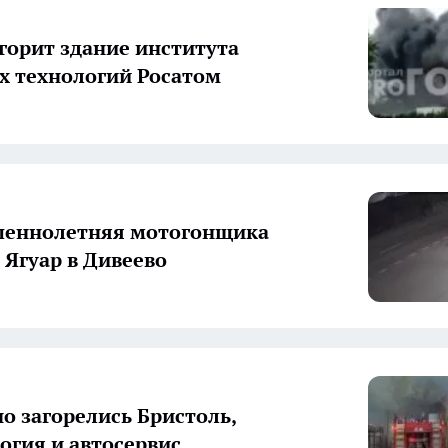
 горит здание института
 технологий Росатом
шеннолетняя мотогонщика
 Ягуар в Дивеево
о загорелись Бристоль,
огия и автосервис