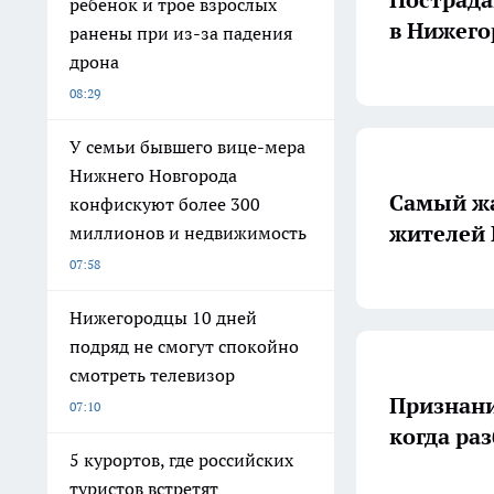
ребенок и трое взрослых
в Нижего
ранены при из-за падения
дрона
08:29
У семьи бывшего вице-мера
Нижнего Новгорода
Самый жа
конфискуют более 300
жителей 
миллионов и недвижимость
07:58
Нижегородцы 10 дней
подряд не смогут спокойно
смотреть телевизор
Признани
07:10
когда ра
5 курортов, где российских
туристов встретят