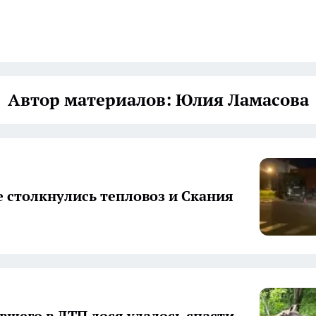
Автор материалов: Юлия Ламасова
е столкнулись тепловоз и Скания
вшего в ДТП лося удалось спасти