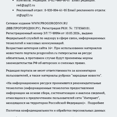
Контакты: Редакция: 8-927-669-90-87 Email редакции:
red@pg52.ru
Рекламный отдел: 8-920-004-61-95 Email рекламного отдела:
st@pg52.ru
Сетевое издание WWW.PROGORODNN.RU
(ВВВ.ПРОГОРОДНН.РУ). Регистрация РКН: №: 7378360181.
Регистрационный номер ЭЛ 77-90994 от 10.03.2026., выдано
Федеральной службой по надзору в сфере связи, информационных
технологий и массовых коммуникаций.
Возрастная категория сайта 16+. При использовании материалов
новостного портала progorodnn.ru гиперссылка на ресурс
обязательна
,
в противном случае будут применены нормы
законодательства РФ об авторских и смежных правах.
Редакция портала не несет ответственности за комментарии
пользователей, а также материалы рубрики "народные новости".
«На информационном ресурсе применяются рекомендательные
технологии (информационные технологии предоставления
информации на основе сбора, систематизации и анализа сведений,
относящихся к предпочтениям пользователей сети "Интернет",
находящихся на территории Российской Федерации)».
Подробнее
Политика конфиденциальности и обработки персональных данных