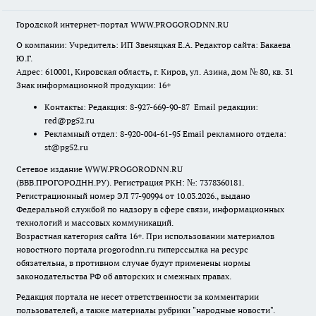
Городской интернет-портал WWW.PROGORODNN.RU
О компании: Учредитель: ИП Звеняцкая Е.А. Редактор сайта: Бакаева
Ю.Г.
Адрес: 610001, Кировская область, г. Киров, ул. Азина, дом № 80, кв. 31
Знак информационной продукции: 16+
Контакты: Редакция: 8-927-669-90-87 Email редакции:
red@pg52.ru
Рекламный отдел: 8-920-004-61-95 Email рекламного отдела:
st@pg52.ru
Сетевое издание WWW.PROGORODNN.RU
(ВВВ.ПРОГОРОДНН.РУ). Регистрация РКН: №: 7378360181.
Регистрационный номер ЭЛ 77-90994 от 10.03.2026., выдано
Федеральной службой по надзору в сфере связи, информационных
технологий и массовых коммуникаций.
Возрастная категория сайта 16+. При использовании материалов
новостного портала progorodnn.ru гиперссылка на ресурс
обязательна
,
в противном случае будут применены нормы
законодательства РФ об авторских и смежных правах.
Редакция портала не несет ответственности за комментарии
пользователей, а также материалы рубрики "народные новости".