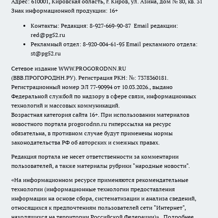
Адрес: 610001, Кировская область, г. Киров, ул. Азина, дом № 80, кв. 31
Знак информационной продукции: 16+
Контакты: Редакция: 8-927-669-90-87 Email редакции:
red@pg52.ru
Рекламный отдел: 8-920-004-61-95 Email рекламного отдела:
st@pg52.ru
Сетевое издание WWW.PROGORODNN.RU
(ВВВ.ПРОГОРОДНН.РУ). Регистрация РКН: №: 7378360181.
Регистрационный номер ЭЛ 77-90994 от 10.03.2026., выдано
Федеральной службой по надзору в сфере связи, информационных
технологий и массовых коммуникаций.
Возрастная категория сайта 16+. При использовании материалов
новостного портала progorodnn.ru гиперссылка на ресурс
обязательна
,
в противном случае будут применены нормы
законодательства РФ об авторских и смежных правах.
Редакция портала не несет ответственности за комментарии
пользователей, а также материалы рубрики "народные новости".
«На информационном ресурсе применяются рекомендательные
технологии (информационные технологии предоставления
информации на основе сбора, систематизации и анализа сведений,
относящихся к предпочтениям пользователей сети "Интернет",
находящихся на территории Российской Федерации)».
Подробнее