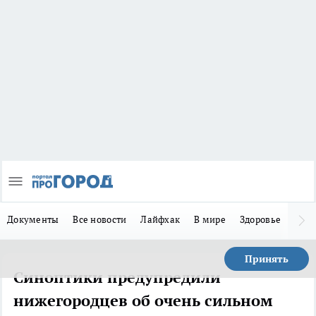
Документы
Все новости
Лайфхак
В мире
Здоровье
Зака
Принять
Синоптики предупредили
нижегородцев об очень сильном