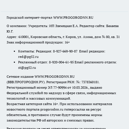
Городской интернет-портал WWW.PROGORODNN.RU
О компании: Учредитель: ИП Звеняцкая Е.А. Редактор сайта: Бакаева
Ю.Г.
Адрес: 610001, Кировская область, г. Киров, ул. Азина, дом № 80, кв. 31
Знак информационной продукции: 16+
Контакты: Редакция: 8-927-669-90-87 Email редакции:
red@pg52.ru
Рекламный отдел: 8-920-004-61-95 Email рекламного отдела:
st@pg52.ru
Сетевое издание WWW.PROGORODNN.RU
(ВВВ.ПРОГОРОДНН.РУ). Регистрация РКН: №: 7378360181.
Регистрационный номер ЭЛ 77-90994 от 10.03.2026., выдано
Федеральной службой по надзору в сфере связи, информационных
технологий и массовых коммуникаций.
Возрастная категория сайта 16+. При использовании материалов
новостного портала progorodnn.ru гиперссылка на ресурс
обязательна
,
в противном случае будут применены нормы
законодательства РФ об авторских и смежных правах.
Редакция портала не несет ответственности за комментарии