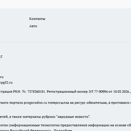
Контакты
Авто
Г.
.ru
@pg52.ru
я РКН: №: 7378360181. Регистрационный номер ЭЛ 77-90994 от 10.03.2026., 
тного портала progorodnn.ru гиперссылка на ресурс обязательна
,
в противном 
елей, а также материалы рубрики "народные новости".
гии (информационные технологии предоставления информации на основе сбор
итории Российской Федерации)».
Подробнее