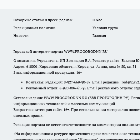
Обзорные статьи и пресс-релизы
О нас
Редакционная политика
Условия труда
Новости
Главная
Городской интернет-портал WWW.PROGORODNN.RU
О компании: Учредитель: ИП Звеняцкая Е.А. Редактор сайта: Бакаева Ю.
Адрес: 610001, Кировская область, г. Киров, ул. Азина, дом № 80, кв. 31
Знак информационной продукции: 16+
Контакты: Редакция: 8-927-669-90-87 Email редакции: red@pg52
Рекламный отдел: 8-920-004-61-95 Email рекламного отдела: st
Сетевое издание WWW.PROGORODNN.RU (ВВВ.ПРОГОРОДНН.РУ). Регистраци
информационных технологий и массовых коммуникаций.
Возрастная категория сайта 16+. При использовании материалов новос
смежных правах.
Редакция портала не несет ответственности за комментарии пользоват
«На информационном ресурсе применяются рекомендательные техноло
предпочтениям пользователей сети "Интернет", находящихся на терр