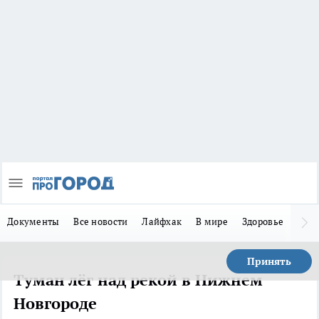
Документы
Все новости
Лайфхак
В мире
Здоровье
Зака
Принять
Туман лёг над рекой в Нижнем
Новгороде