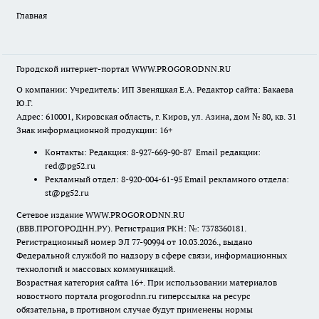
Главная
Городской интернет-портал WWW.PROGORODNN.RU
О компании: Учредитель: ИП Звеняцкая Е.А. Редактор сайта: Бакаева
Ю.Г.
Адрес: 610001, Кировская область, г. Киров, ул. Азина, дом № 80, кв. 31
Знак информационной продукции: 16+
Контакты: Редакция: 8-927-669-90-87 Email редакции:
red@pg52.ru
Рекламный отдел: 8-920-004-61-95 Email рекламного отдела:
st@pg52.ru
Сетевое издание WWW.PROGORODNN.RU
(ВВВ.ПРОГОРОДНН.РУ). Регистрация РКН: №: 7378360181.
Регистрационный номер ЭЛ 77-90994 от 10.03.2026., выдано
Федеральной службой по надзору в сфере связи, информационных
технологий и массовых коммуникаций.
Возрастная категория сайта 16+. При использовании материалов
новостного портала progorodnn.ru гиперссылка на ресурс
обязательна
,
в противном случае будут применены нормы