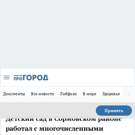
Документы
Все новости
Лайфхак
В мире
Здоровье
Зака
Принять
Детский сад в Сормовском районе
работал с многочисленными