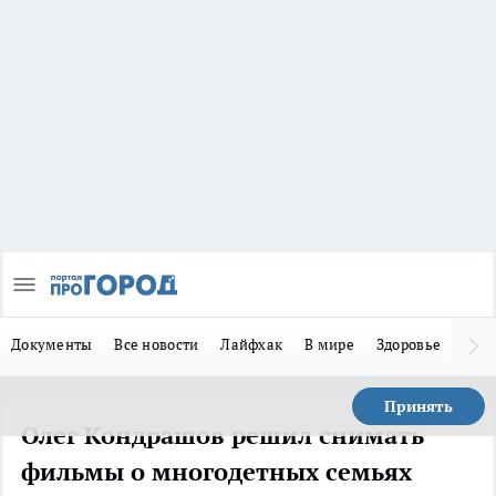
Документы
Все новости
Лайфхак
В мире
Здоровье
Зака
Принять
Олег Кондрашов решил снимать
фильмы о многодетных семьях