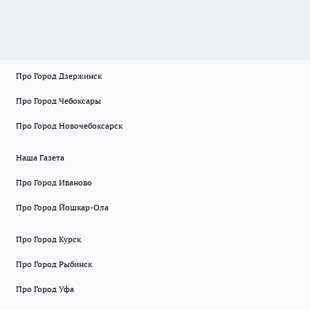
Про Город Дзержинск
Про Город Чебоксары
Про Город Новочебоксарск
Наша Газета
Про Город Иваново
Про Город Йошкар-Ола
Про Город Курск
Про Город Рыбинск
Про Город Уфа