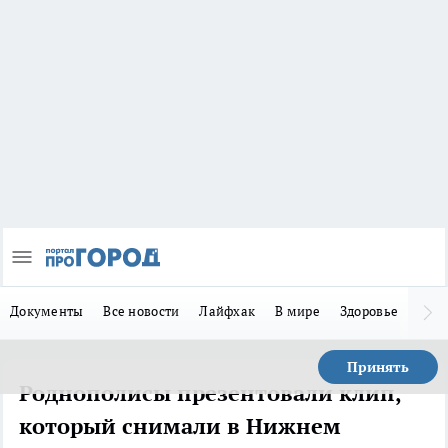
Документы
Все новости
Лайфхак
В мире
Здоровье
Зака
Принять
Роднополисы презентовали клип,
который снимали в Нижнем