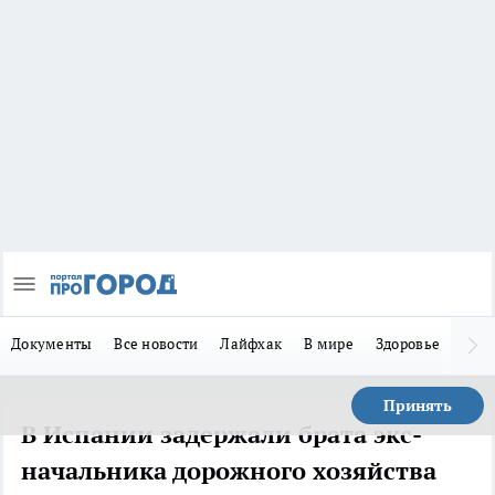
Документы
Все новости
Лайфхак
В мире
Здоровье
Зака
Принять
В Испании задержали брата экс-
начальника дорожного хозяйства