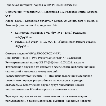
Городской интернет-портал WWW.PROGORODNN.RU
О компании: Учредитель: ИП Звеняцкая Е.А. Редактор сайта: Бакаева
Ю.Г.
Адрес: 610001, Кировская область, г. Киров, ул. Азина, дом № 80, кв. 31
Знак информационной продукции: 16+
Контакты: Редакция: 8-927-669-90-87 Email редакции:
red@pg52.ru
Рекламный отдел: 8-920-004-61-95 Email рекламного отдела:
st@pg52.ru
Сетевое издание WWW.PROGORODNN.RU
(ВВВ.ПРОГОРОДНН.РУ). Регистрация РКН: №: 7378360181.
Регистрационный номер ЭЛ 77-90994 от 10.03.2026., выдано
Федеральной службой по надзору в сфере связи, информационных
технологий и массовых коммуникаций.
Возрастная категория сайта 16+. При использовании материалов
новостного портала progorodnn.ru гиперссылка на ресурс
обязательна
,
в противном случае будут применены нормы
законодательства РФ об авторских и смежных правах.
Редакция портала не несет ответственности за комментарии
пользователей, а также материалы рубрики "народные новости".