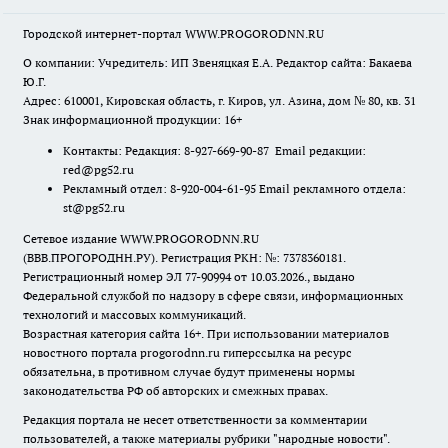
Городской интернет-портал WWW.PROGORODNN.RU
О компании: Учредитель: ИП Звеняцкая Е.А. Редактор сайта: Бакаева
Ю.Г.
Адрес: 610001, Кировская область, г. Киров, ул. Азина, дом № 80, кв. 31
Знак информационной продукции: 16+
Контакты: Редакция: 8-927-669-90-87 Email редакции:
red@pg52.ru
Рекламный отдел: 8-920-004-61-95 Email рекламного отдела:
st@pg52.ru
Сетевое издание WWW.PROGORODNN.RU
(ВВВ.ПРОГОРОДНН.РУ). Регистрация РКН: №: 7378360181.
Регистрационный номер ЭЛ 77-90994 от 10.03.2026., выдано
Федеральной службой по надзору в сфере связи, информационных
технологий и массовых коммуникаций.
Возрастная категория сайта 16+. При использовании материалов
новостного портала progorodnn.ru гиперссылка на ресурс
обязательна
,
в противном случае будут применены нормы
законодательства РФ об авторских и смежных правах.
Редакция портала не несет ответственности за комментарии
пользователей, а также материалы рубрики "народные новости".