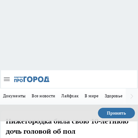
Документы
Все новости
Лайфхак
В мире
Здоровье
Зака
Принять
Нижегородка била свою 10-летнюю
дочь головой об пол