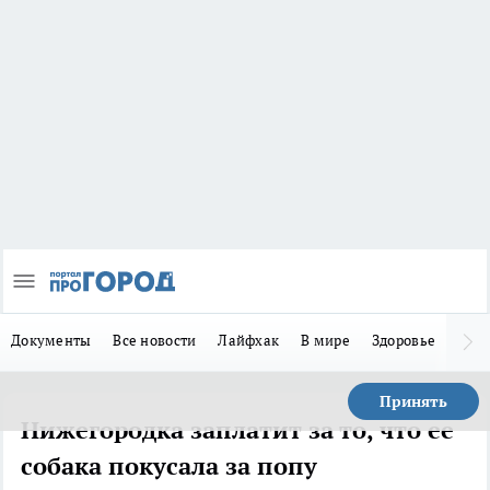
Документы
Все новости
Лайфхак
В мире
Здоровье
Зака
Принять
Нижегородка заплатит за то, что ее
собака покусала за попу