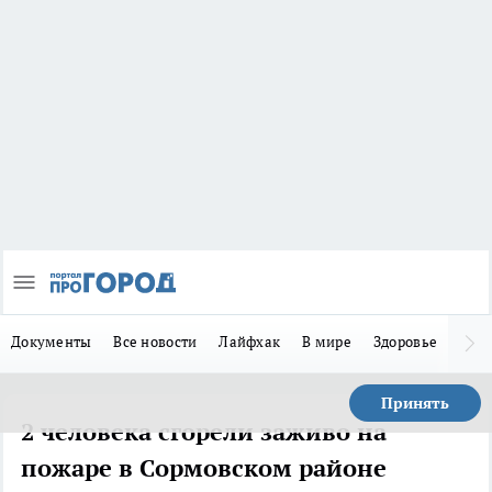
Документы
Все новости
Лайфхак
В мире
Здоровье
Зака
Принять
2 человека сгорели заживо на
пожаре в Сормовском районе