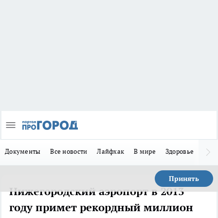
Документы
Все новости
Лайфхак
В мире
Здоровье
Зака
Принять
Нижегородский аэропорт в 2013
году примет рекордный миллион