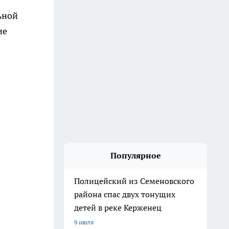
ьной
ие
Популярное
Полицейский из Семеновского
района спас двух тонущих
детей в реке Керженец
9 июля