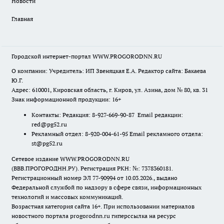
Новости
Главная
Городской интернет-портал WWW.PROGORODNN.RU
О компании: Учредитель: ИП Звеняцкая Е.А. Редактор сайта: Бакаева
Ю.Г.
Адрес: 610001, Кировская область, г. Киров, ул. Азина, дом № 80, кв. 31
Знак информационной продукции: 16+
Контакты: Редакция: 8-927-669-90-87 Email редакции:
red@pg52.ru
Рекламный отдел: 8-920-004-61-95 Email рекламного отдела:
st@pg52.ru
Сетевое издание WWW.PROGORODNN.RU
(ВВВ.ПРОГОРОДНН.РУ). Регистрация РКН: №: 7378360181.
Регистрационный номер ЭЛ 77-90994 от 10.03.2026., выдано
Федеральной службой по надзору в сфере связи, информационных
технологий и массовых коммуникаций.
Возрастная категория сайта 16+. При использовании материалов
новостного портала progorodnn.ru гиперссылка на ресурс