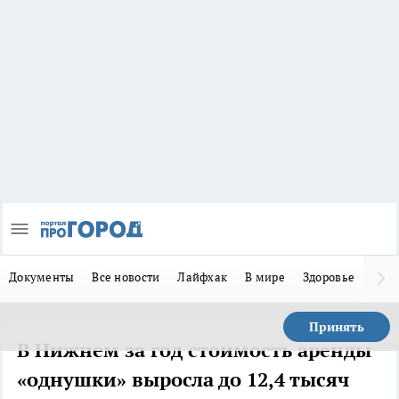
Документы
Все новости
Лайфхак
В мире
Здоровье
Зака
Принять
В Нижнем за год стоимость аренды
«однушки» выросла до 12,4 тысяч