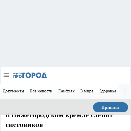
Документы
Все новости
Лайфхак
В мире
Здоровье
Зака
Принять
В Нижегородском кремле слепят
снеговиков