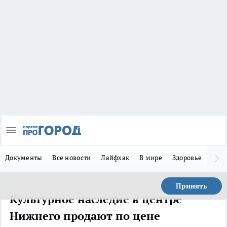
Документы
Все новости
Лайфхак
В мире
Здоровье
Зака
Принять
Культурное наследие в центре
Нижнего продают по цене