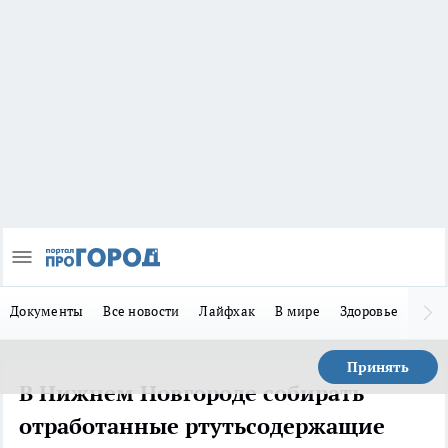
Документы
Все новости
Лайфхак
В мире
Здоровье
Зака
Принять
В Нижнем Новгороде собирать
отработанные ртутьсодержащие