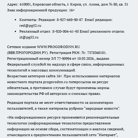
Адрес: 610001, Кировская область, г. Киров, ул. Азина, дом № 80, кв. 31
Знак информационной продукции: 16+
Контакты: Редакция: 8-927-669-90-87 Email редакции:
red@pg52.ru
Рекламный отдел: 8-920-004-61-95 Email рекламного отдела:
st@pg52.ru
Сетевое издание WWW.PROGORODNN.RU
(ВВВ.ПРОГОРОДНН.РУ). Регистрация РКН: №: 7378360181.
Регистрационный номер ЭЛ 77-90994 от 10.03.2026., выдано
Федеральной службой по надзору в сфере связи, информационных
технологий и массовых коммуникаций.
Возрастная категория сайта 16+. При использовании материалов
новостного портала progorodnn.ru гиперссылка на ресурс
обязательна
,
в противном случае будут применены нормы
законодательства РФ об авторских и смежных правах.
Редакция портала не несет ответственности за комментарии
пользователей, а также материалы рубрики "народные новости".
«На информационном ресурсе применяются рекомендательные
технологии (информационные технологии предоставления
информации на основе сбора, систематизации и анализа сведений,
относящихся к предпочтениям пользователей сети "Интернет",