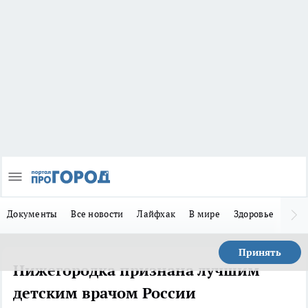
Документы
Все новости
Лайфхак
В мире
Здоровье
Зака
Принять
Нижегородка признана лучшим
детским врачом России