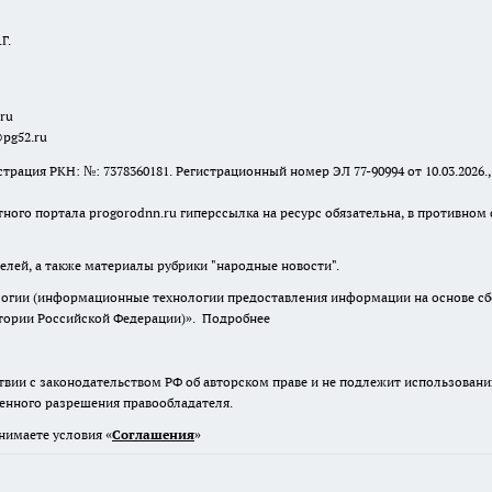
Г.
.ru
@pg52.ru
я РКН: №: 7378360181. Регистрационный номер ЭЛ 77-90994 от 10.03.2026., 
тного портала progorodnn.ru гиперссылка на ресурс обязательна
,
в противном 
елей, а также материалы рубрики "народные новости".
гии (информационные технологии предоставления информации на основе сбор
итории Российской Федерации)».
Подробнее
твии с законодательством РФ об авторском праве и не подлежит использовани
менного разрешения правообладателя.
нимаете условия «
Cоглашения
»