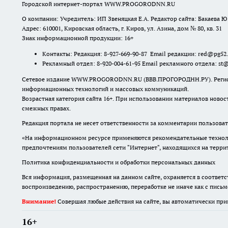
Городской интернет-портал WWW.PROGORODNN.RU
О компании: Учредитель: ИП Звеняцкая Е.А. Редактор сайта: Бакаева Ю.
Адрес: 610001, Кировская область, г. Киров, ул. Азина, дом № 80, кв. 31
Знак информационной продукции: 16+
Контакты: Редакция: 8-927-669-90-87 Email редакции: red@pg52
Рекламный отдел: 8-920-004-61-95 Email рекламного отдела: st
Сетевое издание WWW.PROGORODNN.RU (ВВВ.ПРОГОРОДНН.РУ). Регистраци
информационных технологий и массовых коммуникаций.
Возрастная категория сайта 16+. При использовании материалов новос
смежных правах.
Редакция портала не несет ответственности за комментарии пользоват
«На информационном ресурсе применяются рекомендательные техноло
предпочтениям пользователей сети "Интернет", находящихся на терр
Политика конфиденциальности и обработки персональных данных
Вся информация, размещенная на данном сайте, охраняется в соответс
воспроизведению, распространению, переработке не иначе как с пись
Внимание!
Совершая любые действия на сайте, вы автоматически при
16+