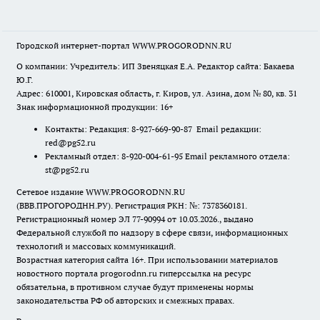
Городской интернет-портал WWW.PROGORODNN.RU
О компании: Учредитель: ИП Звеняцкая Е.А. Редактор сайта: Бакаева
Ю.Г.
Адрес: 610001, Кировская область, г. Киров, ул. Азина, дом № 80, кв. 31
Знак информационной продукции: 16+
Контакты: Редакция: 8-927-669-90-87 Email редакции:
red@pg52.ru
Рекламный отдел: 8-920-004-61-95 Email рекламного отдела:
st@pg52.ru
Сетевое издание WWW.PROGORODNN.RU
(ВВВ.ПРОГОРОДНН.РУ). Регистрация РКН: №: 7378360181.
Регистрационный номер ЭЛ 77-90994 от 10.03.2026., выдано
Федеральной службой по надзору в сфере связи, информационных
технологий и массовых коммуникаций.
Возрастная категория сайта 16+. При использовании материалов
новостного портала progorodnn.ru гиперссылка на ресурс
обязательна
,
в противном случае будут применены нормы
законодательства РФ об авторских и смежных правах.