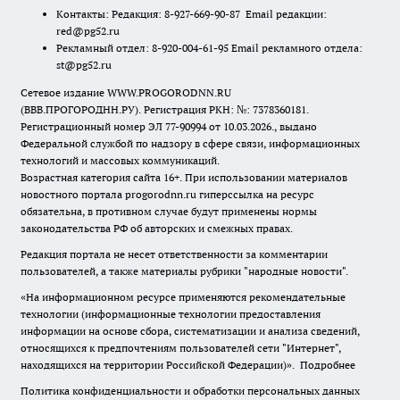
Контакты: Редакция: 8-927-669-90-87 Email редакции:
red@pg52.ru
Рекламный отдел: 8-920-004-61-95 Email рекламного отдела:
st@pg52.ru
Сетевое издание WWW.PROGORODNN.RU
(ВВВ.ПРОГОРОДНН.РУ). Регистрация РКН: №: 7378360181.
Регистрационный номер ЭЛ 77-90994 от 10.03.2026., выдано
Федеральной службой по надзору в сфере связи, информационных
технологий и массовых коммуникаций.
Возрастная категория сайта 16+. При использовании материалов
новостного портала progorodnn.ru гиперссылка на ресурс
обязательна
,
в противном случае будут применены нормы
законодательства РФ об авторских и смежных правах.
Редакция портала не несет ответственности за комментарии
пользователей, а также материалы рубрики "народные новости".
«На информационном ресурсе применяются рекомендательные
технологии (информационные технологии предоставления
информации на основе сбора, систематизации и анализа сведений,
относящихся к предпочтениям пользователей сети "Интернет",
находящихся на территории Российской Федерации)».
Подробнее
Политика конфиденциальности и обработки персональных данных