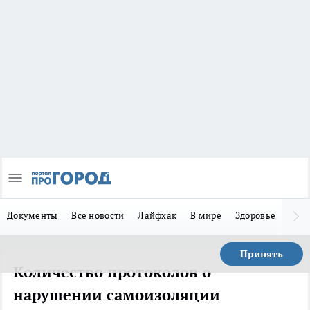
Документы
Все новости
Лайфхак
В мире
Здоровье
Зака
Принять
Количество протоколов о
нарушении самоизоляции