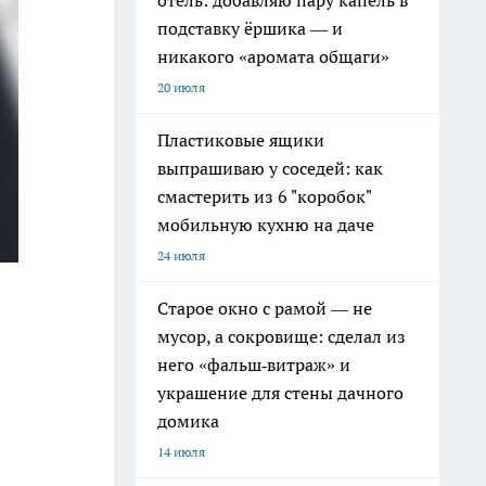
отель: добавляю пару капель в
подставку ёршика — и
никакого «аромата общаги»
20 июля
Пластиковые ящики
выпрашиваю у соседей: как
смастерить из 6 "коробок"
мобильную кухню на даче
24 июля
Старое окно с рамой — не
мусор, а сокровище: сделал из
него «фальш‑витраж» и
украшение для стены дачного
домика
14 июля